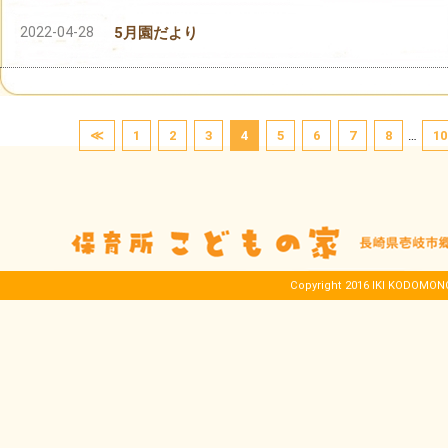
2022-04-28
5月園だより
≪
1
2
3
4
5
6
7
8
…
10
Copyright 2016 IKI KODOMONOI